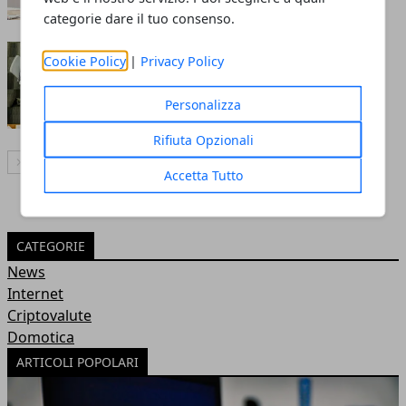
categorie dare il tuo consenso.
I migliori nuovi lavori per i
Cookie Policy
|
Privacy Policy
giovani
Personalizza
Redazione
- 31 ago 2022
Rifiuta Opzionali
Articolo Successivo
Accetta Tutto
CATEGORIE
News
Internet
Criptovalute
Domotica
ARTICOLI POPOLARI