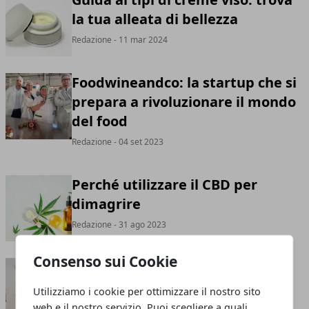
la tua alleata di bellezza
Redazione
- 11 mar 2024
Foodwineandco: la startup che si
prepara a rivoluzionare il mondo
del food
Redazione
- 04 set 2023
Perché utilizzare il CBD per
dimagrire
Redazione
- 31 ago 2023
Consenso sui Cookie
5 lavori che puoi fare se hai
appena finito il liceo
Utilizziamo i cookie per ottimizzare il nostro sito
web e il nostro servizio. Puoi scegliere a quali
Redazione
- 14 ago 2023