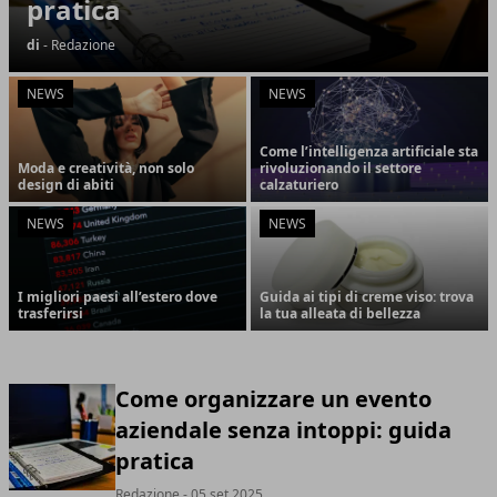
pratica
di
- Redazione
NEWS
NEWS
Come l’intelligenza artificiale sta
Moda e creatività, non solo
rivoluzionando il settore
design di abiti
calzaturiero
NEWS
NEWS
I migliori paesi all’estero dove
Guida ai tipi di creme viso: trova
trasferirsi
la tua alleata di bellezza
Come organizzare un evento
aziendale senza intoppi: guida
pratica
Redazione
- 05 set 2025