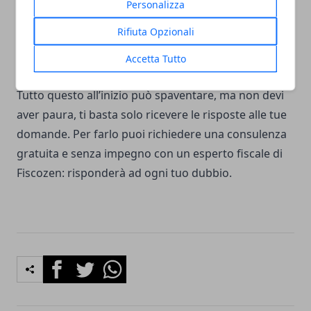
su 24, 7 giorni su 7, renderà la tua attività come
Personalizza
abituale e, di conseguenza, ti obbligherà ad aprire la
Rifiuta Opzionali
tua Partita IVA, anche se il tuo e-commerce non
registra nessuna vendita.
Accetta Tutto
Tutto questo all’inizio può spaventare, ma non devi
aver paura, ti basta solo ricevere le risposte alle tue
domande. Per farlo puoi richiedere una consulenza
gratuita e senza impegno con un esperto fiscale di
Fiscozen: risponderà ad ogni tuo dubbio.
Facebook
Twitter
Whatsapp