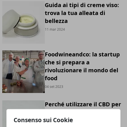
Guida ai tipi di creme viso:
trova la tua alleata di
bellezza
11 mar 2024
Foodwineandco: la startup
che si prepara a
rivoluzionare il mondo del
food
04 set 2023
Perché utilizzare il CBD per
dimagrire
Consenso sui Cookie
31 ago 2023