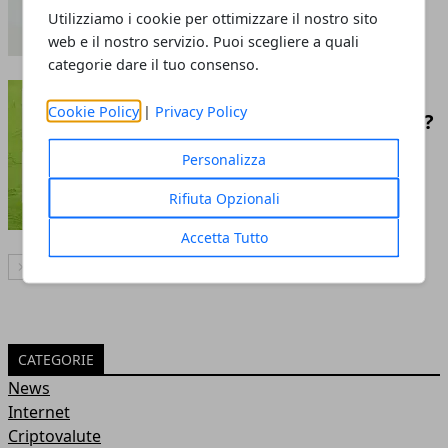
Utilizziamo i cookie per ottimizzare il nostro sito
web e il nostro servizio. Puoi scegliere a quali
categorie dare il tuo consenso.
Dazn abbonamento
Cookie Policy
|
Privacy Policy
annuale, conviene davvero?
16 ago 2023
Personalizza
Rifiuta Opzionali
Accetta Tutto
Articolo Successivo
CATEGORIE
News
Internet
Criptovalute