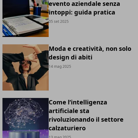
evento aziendale senza
intoppi: guida pratica
05 set 2025
Moda e creatività, non solo
design di abiti
14 mag 2025
Come l’intelligenza
artificiale sta
rivoluzionando il settore
calzaturiero
13 mag 2025