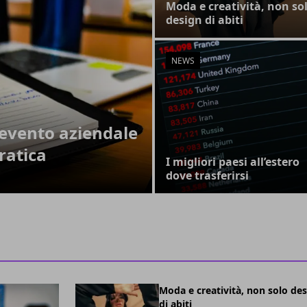
Moda e creatività, non so
design di abiti
NEWS
evento aziendale
ratica
I migliori paesi all’estero
dove trasferirsi
Moda e creatività, non solo de
di abiti