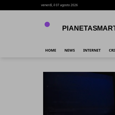
venerdì, il 07 agosto 2026
PianetaSmart.it
HOME
NEWS
INTERNET
CR
PianetaSmart.it
Articoli in Evidenza