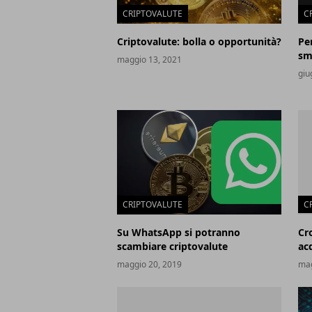
CRIPTOVALUTE
C
Criptovalute: bolla o opportunità?
Pe
sma
maggio 13, 2021
giu
CRIPTOVALUTE
C
Su WhatsApp si potranno
Cr
scambiare criptovalute
ac
maggio 20, 2019
mag