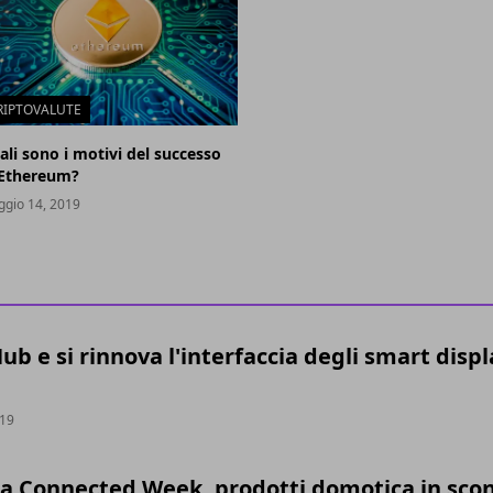
RIPTOVALUTE
ali sono i motivi del successo
 Ethereum?
gio 14, 2019
b e si rinnova l'interfaccia degli smart displ
019
la Connected Week, prodotti domotica in sco