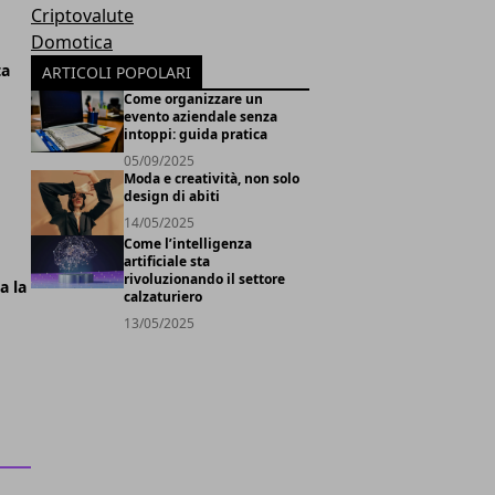
Criptovalute
Domotica
ta
ARTICOLI POPOLARI
Come organizzare un
evento aziendale senza
intoppi: guida pratica
05/09/2025
Moda e creatività, non solo
design di abiti
14/05/2025
Come l’intelligenza
artificiale sta
rivoluzionando il settore
a la
calzaturiero
13/05/2025