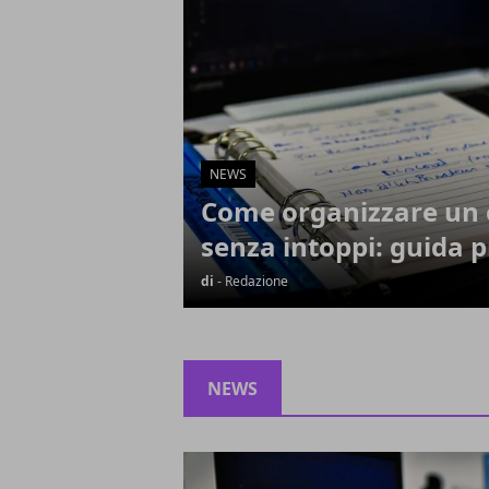
NEWS
Come organizzare un 
senza intoppi: guida p
di
- Redazione
NEWS