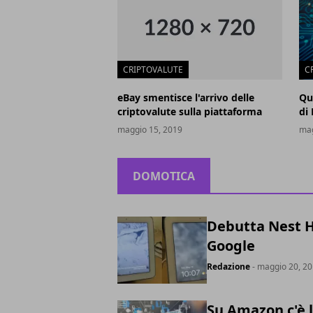
CRIPTOVALUTE
C
eBay smentisce l'arrivo delle
Qu
criptovalute sulla piattaforma
di
maggio 15, 2019
mag
DOMOTICA
Debutta Nest Hu
Google
Redazione
- maggio 20, 2
Su Amazon c'è 