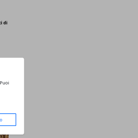
i di
 Puoi
to