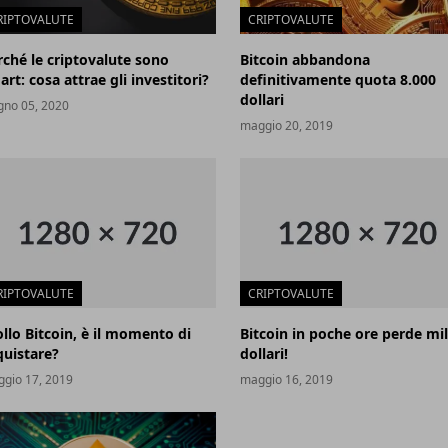
RIPTOVALUTE
CRIPTOVALUTE
rché le criptovalute sono
Bitcoin abbandona
rt: cosa attrae gli investitori?
definitivamente quota 8.000
dollari
gno 05, 2020
maggio 20, 2019
RIPTOVALUTE
CRIPTOVALUTE
ollo Bitcoin, è il momento di
Bitcoin in poche ore perde mil
quistare?
dollari!
gio 17, 2019
maggio 16, 2019