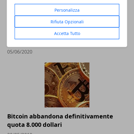
Personalizza
Rifiuta Opzionali
Perché le criptovalute sono smart: cosa
Accetta Tutto
attrae gli investitori?
05/06/2020
Bitcoin abbandona definitivamente
quota 8.000 dollari