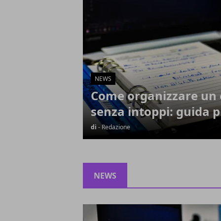
NEWS
Come organizzare un 
senza intoppi: guida p
di
- Redazione
NEWS