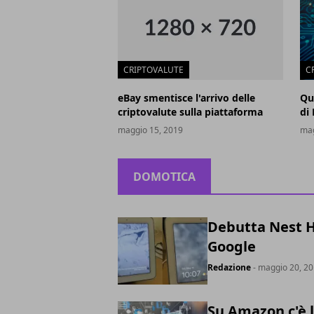
CRIPTOVALUTE
C
eBay smentisce l'arrivo delle
Qu
criptovalute sulla piattaforma
di
maggio 15, 2019
mag
DOMOTICA
Debutta Nest Hu
Google
Redazione
- maggio 20, 2
Su Amazon c'è 