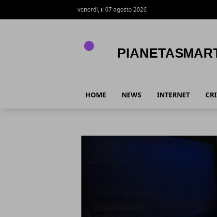
venerdì, il 07 agosto 2026
PianetaSmart.it
HOME
NEWS
INTERNET
CR
PianetaSmart.it
Articoli in Evidenza