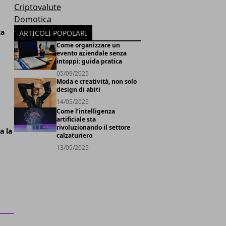
Criptovalute
Domotica
ta
ARTICOLI POPOLARI
Come organizzare un
evento aziendale senza
intoppi: guida pratica
05/09/2025
Moda e creatività, non solo
design di abiti
14/05/2025
Come l’intelligenza
artificiale sta
rivoluzionando il settore
a la
calzaturiero
13/05/2025