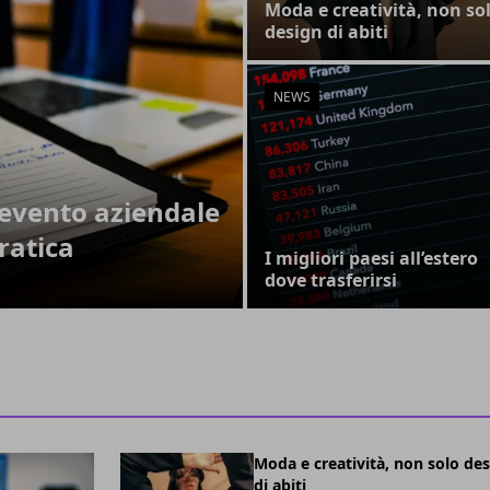
Moda e creatività, non so
design di abiti
NEWS
evento aziendale
ratica
I migliori paesi all’estero
dove trasferirsi
Moda e creatività, non solo de
di abiti