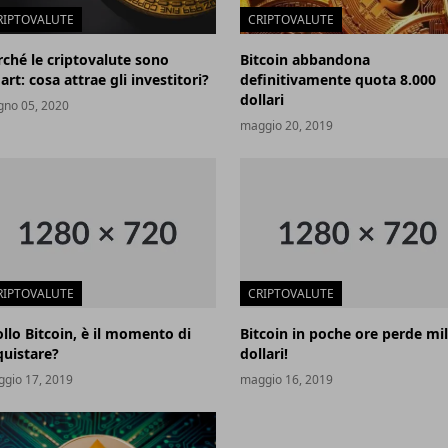
RIPTOVALUTE
CRIPTOVALUTE
rché le criptovalute sono
Bitcoin abbandona
rt: cosa attrae gli investitori?
definitivamente quota 8.000
dollari
gno 05, 2020
maggio 20, 2019
RIPTOVALUTE
CRIPTOVALUTE
ollo Bitcoin, è il momento di
Bitcoin in poche ore perde mil
quistare?
dollari!
gio 17, 2019
maggio 16, 2019