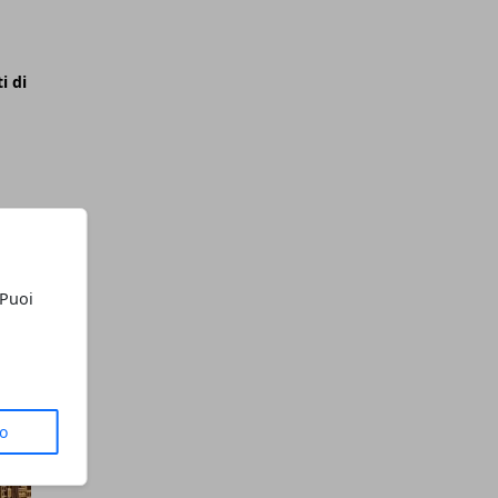
i di
 Puoi
to