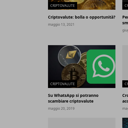
CRIPTOVALUTE
C
Criptovalute: bolla o opportunità?
Pe
sma
maggio 13, 2021
giu
CRIPTOVALUTE
C
Su WhatsApp si potranno
Cr
scambiare criptovalute
ac
maggio 20, 2019
mag