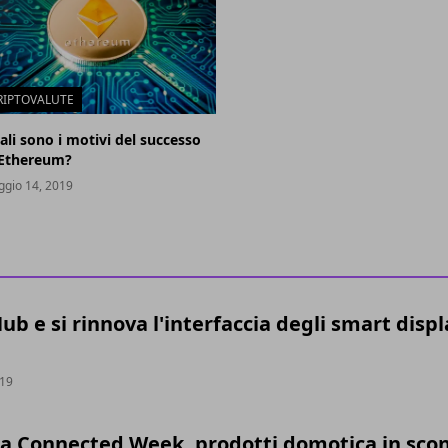
RIPTOVALUTE
ali sono i motivi del successo
 Ethereum?
gio 14, 2019
b e si rinnova l'interfaccia degli smart displ
019
la Connected Week, prodotti domotica in sco