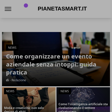
PianetaSmart.it
PianetaSmart.it
Articoli in Evidenza
NEWS
Come organizzare un evento
aziendale senza intoppi: guida
pratica
di
- Redazione
NEWS
NEWS
Come l’intelligenza artificiale sta
Moda e creatività, non solo
rivoluzionando il settore
design di abiti
calzaturiero