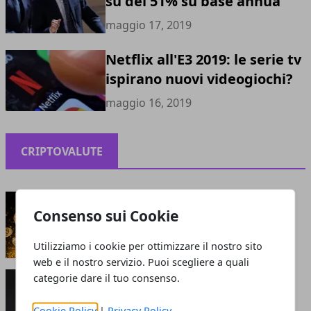
su del 51% su base annua
maggio 17, 2019
Netflix all'E3 2019: le serie tv
ispirano nuovi videogiochi?
maggio 16, 2019
CRIPTOVALUTE
Criptovalute: bolla o opportunità?
Consenso sui Cookie
maggio 13, 2021
Utilizziamo i cookie per ottimizzare il nostro sito
web e il nostro servizio. Puoi scegliere a quali
Perché le criptovalute sono smart: cosa attrae
categorie dare il tuo consenso.
gli investitori?
giugno 05, 2020
Cookie Policy
|
Privacy Policy