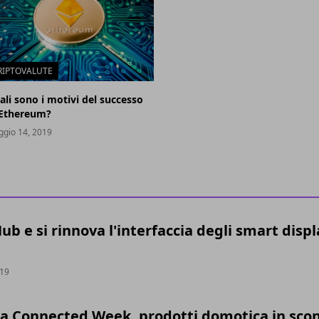
RIPTOVALUTE
ali sono i motivi del successo
 Ethereum?
gio 14, 2019
b e si rinnova l'interfaccia degli smart displ
019
la Connected Week, prodotti domotica in sco