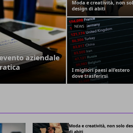
Moda e creatività, non so
design di abiti
NEWS
evento aziendale
ratica
I migliori paesi all’estero
dove trasferirsi
Moda e creatività, non solo de
di abiti