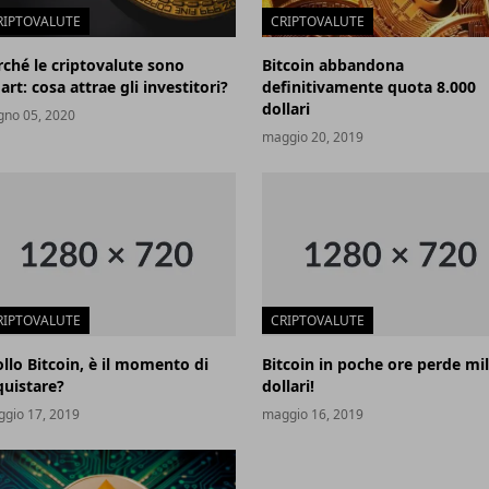
RIPTOVALUTE
CRIPTOVALUTE
rché le criptovalute sono
Bitcoin abbandona
rt: cosa attrae gli investitori?
definitivamente quota 8.000
dollari
gno 05, 2020
maggio 20, 2019
RIPTOVALUTE
CRIPTOVALUTE
ollo Bitcoin, è il momento di
Bitcoin in poche ore perde mil
quistare?
dollari!
gio 17, 2019
maggio 16, 2019