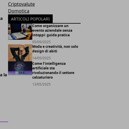
Criptovalute
Domotica
ta
ARTICOLI POPOLARI
Come organizzare un
evento aziendale senza
intoppi: guida pratica
05/09/2025
Moda e creatività, non solo
design di abiti
14/05/2025
Come l’intelligenza
artificiale sta
rivoluzionando il settore
a la
calzaturiero
13/05/2025