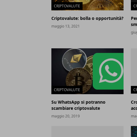
CRIPTOVALUTE
C
Criptovalute: bolla o opportunità?
Pe
sma
maggio 13, 2021
giu
CRIPTOVALUTE
C
Su WhatsApp si potranno
Cr
scambiare criptovalute
ac
maggio 20, 2019
mag