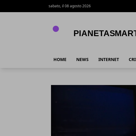
sabato, il 08 agosto 2026
PianetaSmart.it
HOME
NEWS
INTERNET
CR
PianetaSmart.it
Articoli in Evidenza