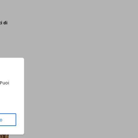
i di
 Puoi
to