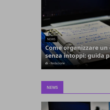
NEWS
Come organizzare un 
senza intoppi: guida p
di
- Redazione
NEWS