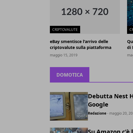
CRIPTOVALUTE
C
eBay smentisce l'arrivo delle
Qu
criptovalute sulla piattaforma
di
maggio 15, 2019
mag
DOMOTICA
Debutta Nest Hu
Google
Redazione
- maggio 20, 2
Su Amazon c'è 