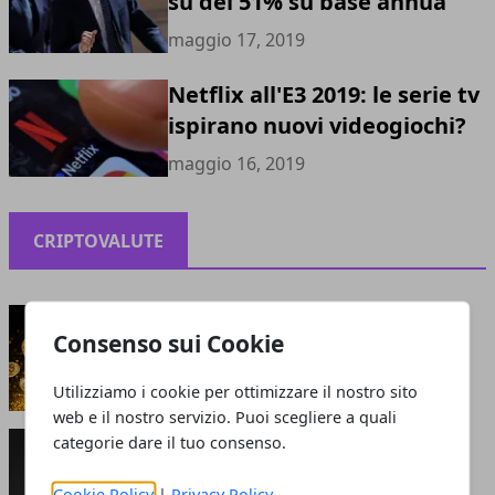
su del 51% su base annua
maggio 17, 2019
Netflix all'E3 2019: le serie tv
ispirano nuovi videogiochi?
maggio 16, 2019
CRIPTOVALUTE
Criptovalute: bolla o opportunità?
Consenso sui Cookie
maggio 13, 2021
Utilizziamo i cookie per ottimizzare il nostro sito
web e il nostro servizio. Puoi scegliere a quali
Perché le criptovalute sono smart: cosa attrae
categorie dare il tuo consenso.
gli investitori?
giugno 05, 2020
Cookie Policy
|
Privacy Policy