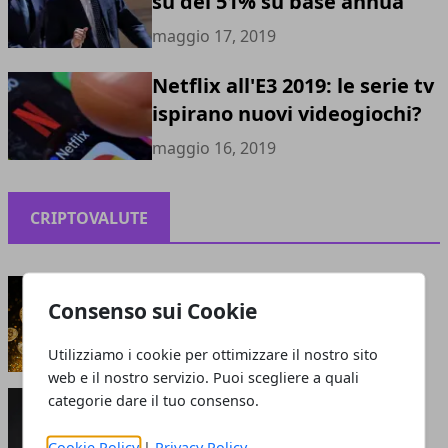
su del 51% su base annua
maggio 17, 2019
Netflix all'E3 2019: le serie tv
ispirano nuovi videogiochi?
maggio 16, 2019
CRIPTOVALUTE
Criptovalute: bolla o opportunità?
Consenso sui Cookie
maggio 13, 2021
Utilizziamo i cookie per ottimizzare il nostro sito
web e il nostro servizio. Puoi scegliere a quali
Perché le criptovalute sono smart: cosa attrae
categorie dare il tuo consenso.
gli investitori?
giugno 05, 2020
Cookie Policy
|
Privacy Policy