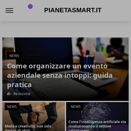
PianetaSmart.it
PianetaSmart.it
Articoli in Evidenza
NEWS
Come organizzare un evento
aziendale senza intoppi: guida
pratica
di
- Redazione
NEWS
NEWS
Come l’intelligenza artificiale sta
Moda e creatività, non solo
rivoluzionando il settore
design di abiti
calzaturiero