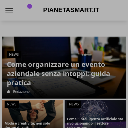
PianetaSmart.it
PianetaSmart.it
Articoli in Evidenza
NEWS
Come organizzare un evento
aziendale senza intoppi: guida
pratica
di
- Redazione
NEWS
NEWS
Come l’intelligenza artificiale sta
Moda e creatività, non solo
rivoluzionando il settore
design di abiti
calzaturiero