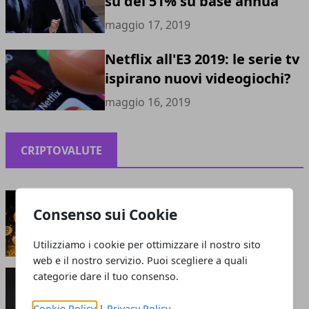
su del 51% su base annua
maggio 17, 2019
Netflix all'E3 2019: le serie tv
ispirano nuovi videogiochi?
maggio 16, 2019
CRIPTOVALUTE
Criptovalute: bolla o opportunità?
Consenso sui Cookie
maggio 13, 2021
Utilizziamo i cookie per ottimizzare il nostro sito
web e il nostro servizio. Puoi scegliere a quali
Perché le criptovalute sono smart: cosa attrae
categorie dare il tuo consenso.
gli investitori?
giugno 05, 2020
Cookie Policy
|
Privacy Policy