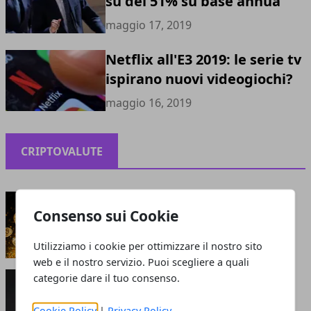
su del 51% su base annua
maggio 17, 2019
Netflix all'E3 2019: le serie tv
ispirano nuovi videogiochi?
maggio 16, 2019
CRIPTOVALUTE
Criptovalute: bolla o opportunità?
Consenso sui Cookie
maggio 13, 2021
Utilizziamo i cookie per ottimizzare il nostro sito
web e il nostro servizio. Puoi scegliere a quali
Perché le criptovalute sono smart: cosa attrae
categorie dare il tuo consenso.
gli investitori?
giugno 05, 2020
Cookie Policy
|
Privacy Policy