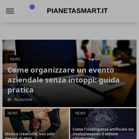
PianetaSmart.it
PianetaSmart.it
Articoli in Evidenza
NEWS
Come organizzare un evento
aziendale senza intoppi: guida
pratica
di
- Redazione
NEWS
NEWS
Come l’intelligenza artificiale sta
Moda e creatività, non solo
rivoluzionando il settore
design di abiti
calzaturiero