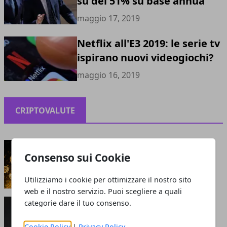
su del 51% su base annua
maggio 17, 2019
Netflix all'E3 2019: le serie tv
ispirano nuovi videogiochi?
maggio 16, 2019
CRIPTOVALUTE
Criptovalute: bolla o opportunità?
Consenso sui Cookie
maggio 13, 2021
Utilizziamo i cookie per ottimizzare il nostro sito
web e il nostro servizio. Puoi scegliere a quali
Perché le criptovalute sono smart: cosa attrae
categorie dare il tuo consenso.
gli investitori?
giugno 05, 2020
Cookie Policy
|
Privacy Policy