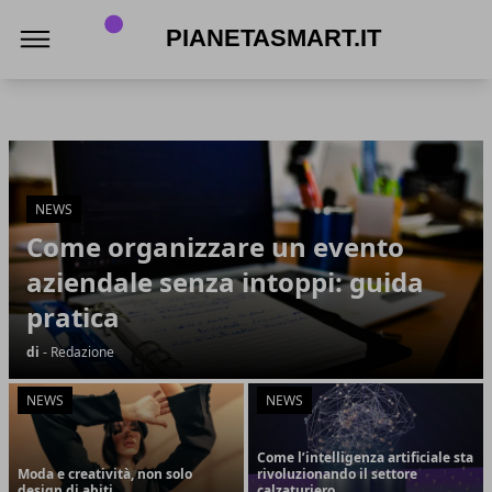
PianetaSmart.it
PianetaSmart.it
Articoli in Evidenza
NEWS
Come organizzare un evento
aziendale senza intoppi: guida
pratica
di
- Redazione
NEWS
NEWS
Come l’intelligenza artificiale sta
Moda e creatività, non solo
rivoluzionando il settore
design di abiti
calzaturiero