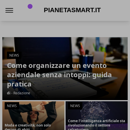
PianetaSmart.it
PianetaSmart.it
Articoli in Evidenza
NEWS
Come organizzare un evento
aziendale senza intoppi: guida
pratica
di
- Redazione
NEWS
NEWS
Come l’intelligenza artificiale sta
Moda e creatività, non solo
rivoluzionando il settore
design di abiti
calzaturiero