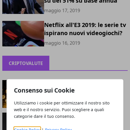
su del 51% su base annua
maggio 17, 2019
Netflix all'E3 2019: le serie tv
ispirano nuovi videogiochi?
maggio 16, 2019
CRIPTOVALUTE
Criptovalute: bolla o opportunità?
Consenso sui Cookie
maggio 13, 2021
Utilizziamo i cookie per ottimizzare il nostro sito
web e il nostro servizio. Puoi scegliere a quali
Perché le criptovalute sono smart: cosa attrae
categorie dare il tuo consenso.
gli investitori?
giugno 05, 2020
Cookie Policy
|
Privacy Policy