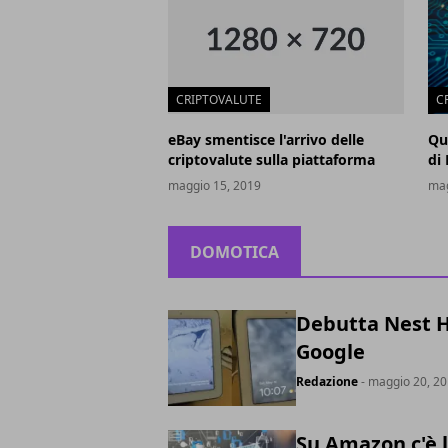
CRIPTOVALUTE
C
eBay smentisce l'arrivo delle
Qu
criptovalute sulla piattaforma
di
maggio 15, 2019
mag
DOMOTICA
Debutta Nest Hu
Google
Redazione
- maggio 20, 2
Su Amazon c'è 