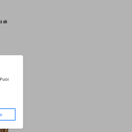
i di
 Puoi
to