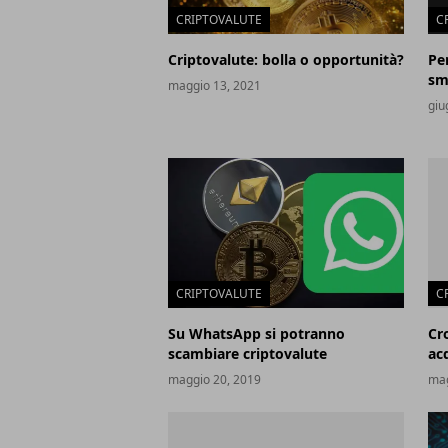
CRIPTOVALUTE
C
Criptovalute: bolla o opportunità?
Pe
sma
maggio 13, 2021
giu
CRIPTOVALUTE
C
Su WhatsApp si potranno
Cr
scambiare criptovalute
ac
maggio 20, 2019
mag