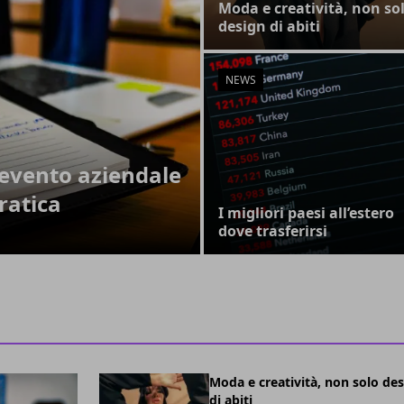
Moda e creatività, non so
design di abiti
NEWS
evento aziendale
ratica
I migliori paesi all’estero
dove trasferirsi
Moda e creatività, non solo de
di abiti