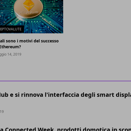
RIPTOVALUTE
ali sono i motivi del successo
 Ethereum?
gio 14, 2019
b e si rinnova l'interfaccia degli smart displ
019
la Connected Week, prodotti domotica in sco