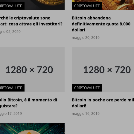
RIPTOVALUTE
CRIPTOVALUTE
rché le criptovalute sono
Bitcoin abbandona
rt: cosa attrae gli investitori?
definitivamente quota 8.000
dollari
gno 05, 2020
maggio 20, 2019
RIPTOVALUTE
CRIPTOVALUTE
ollo Bitcoin, è il momento di
Bitcoin in poche ore perde mil
quistare?
dollari!
gio 17, 2019
maggio 16, 2019