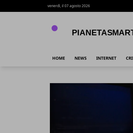
venerdì, il 07 agosto 2026
PianetaSmart.it
HOME
NEWS
INTERNET
CR
PianetaSmart.it
Articoli in Evidenza