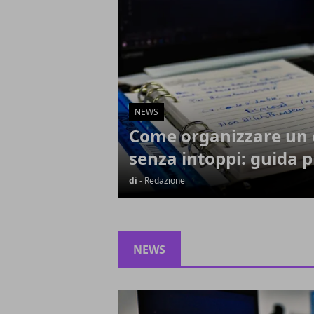
NEWS
Come organizzare un 
senza intoppi: guida p
di
- Redazione
NEWS