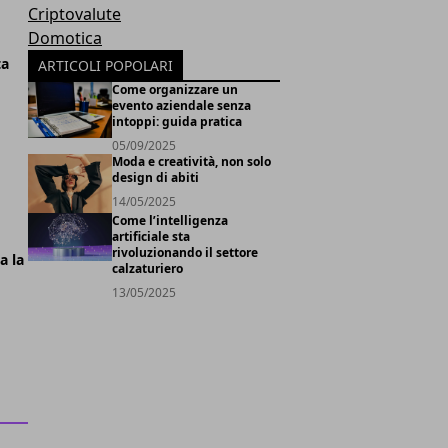
Criptovalute
Domotica
ta
ARTICOLI POPOLARI
Come organizzare un
evento aziendale senza
intoppi: guida pratica
05/09/2025
Moda e creatività, non solo
design di abiti
14/05/2025
Come l’intelligenza
artificiale sta
rivoluzionando il settore
a la
calzaturiero
13/05/2025