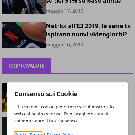
su del 51% su base annua
maggio 17, 2019
Netflix all'E3 2019: le serie tv
ispirano nuovi videogiochi?
maggio 16, 2019
CRIPTOVALUTE
Criptovalute: bolla o opportunità?
Consenso sui Cookie
maggio 13, 2021
Utilizziamo i cookie per ottimizzare il nostro sito
web e il nostro servizio. Puoi scegliere a quali
Perché le criptovalute sono smart: cosa attrae
categorie dare il tuo consenso.
gli investitori?
giugno 05, 2020
Cookie Policy
|
Privacy Policy