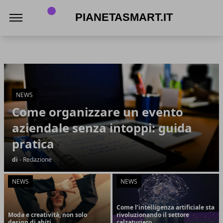
PianetaSmart.it
PianetaSmart.it
Articoli in Evidenza
NEWS
Come organizzare un evento
aziendale senza intoppi: guida
pratica
di
- Redazione
NEWS
NEWS
Come l’intelligenza artificiale sta
Moda e creatività, non solo
rivoluzionando il settore
design di abiti
calzaturiero