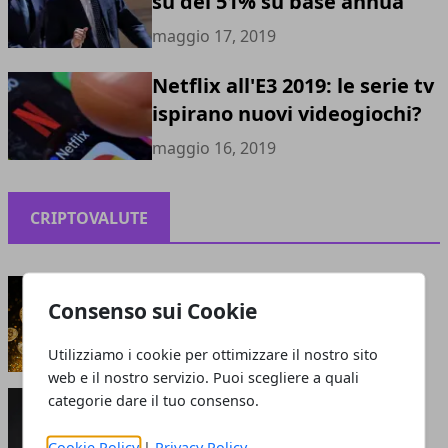
su del 51% su base annua
maggio 17, 2019
Netflix all'E3 2019: le serie tv
ispirano nuovi videogiochi?
maggio 16, 2019
CRIPTOVALUTE
Criptovalute: bolla o opportunità?
Consenso sui Cookie
maggio 13, 2021
Utilizziamo i cookie per ottimizzare il nostro sito
web e il nostro servizio. Puoi scegliere a quali
Perché le criptovalute sono smart: cosa attrae
categorie dare il tuo consenso.
gli investitori?
giugno 05, 2020
Cookie Policy
|
Privacy Policy