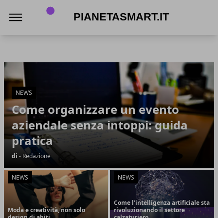
PianetaSmart.it
PianetaSmart.it
Articoli in Evidenza
NEWS
Come organizzare un evento
aziendale senza intoppi: guida
pratica
di
- Redazione
NEWS
NEWS
Come l’intelligenza artificiale sta
Moda e creatività, non solo
rivoluzionando il settore
design di abiti
calzaturiero