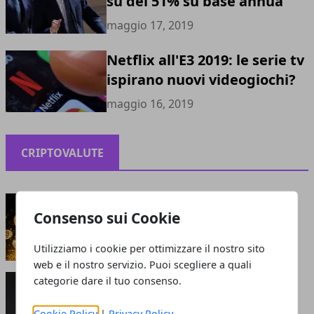
su del 51% su base annua
maggio 17, 2019
Netflix all'E3 2019: le serie tv
ispirano nuovi videogiochi?
maggio 16, 2019
CRIPTOVALUTE
Criptovalute: bolla o opportunità?
Consenso sui Cookie
maggio 13, 2021
Utilizziamo i cookie per ottimizzare il nostro sito
web e il nostro servizio. Puoi scegliere a quali
Perché le criptovalute sono smart: cosa attrae
categorie dare il tuo consenso.
gli investitori?
giugno 05, 2020
Cookie Policy
|
Privacy Policy