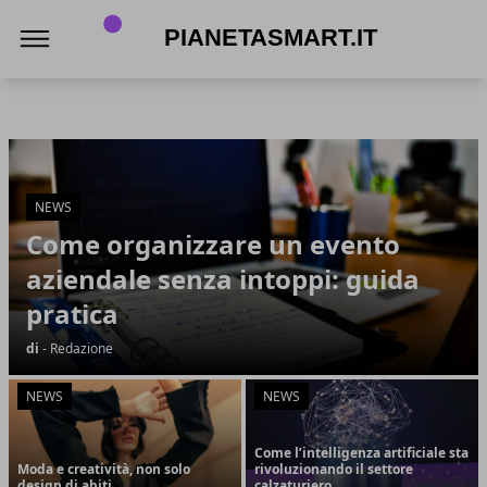
PianetaSmart.it
PianetaSmart.it
Articoli in Evidenza
NEWS
Come organizzare un evento
aziendale senza intoppi: guida
pratica
di
- Redazione
NEWS
NEWS
Come l’intelligenza artificiale sta
Moda e creatività, non solo
rivoluzionando il settore
design di abiti
calzaturiero