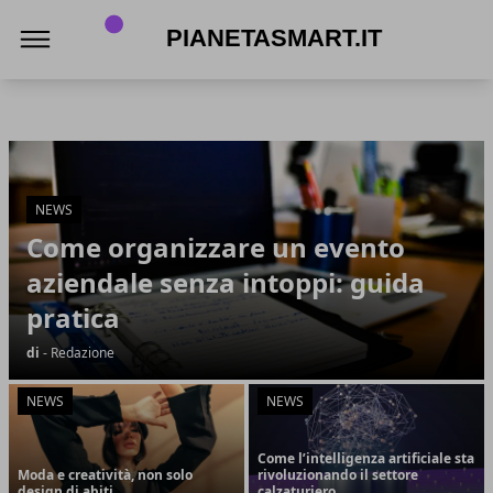
PianetaSmart.it
PianetaSmart.it
Articoli in Evidenza
NEWS
Come organizzare un evento
aziendale senza intoppi: guida
pratica
di
- Redazione
NEWS
NEWS
Come l’intelligenza artificiale sta
Moda e creatività, non solo
rivoluzionando il settore
design di abiti
calzaturiero