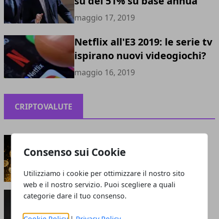
su del 51% su base annua
maggio 17, 2019
Netflix all'E3 2019: le serie tv
ispirano nuovi videogiochi?
maggio 16, 2019
CRIPTOVALUTE
Criptovalute: bolla o opportunità?
Consenso sui Cookie
maggio 13, 2021
Utilizziamo i cookie per ottimizzare il nostro sito
web e il nostro servizio. Puoi scegliere a quali
Perché le criptovalute sono smart: cosa attrae
categorie dare il tuo consenso.
gli investitori?
giugno 05, 2020
Cookie Policy
|
Privacy Policy