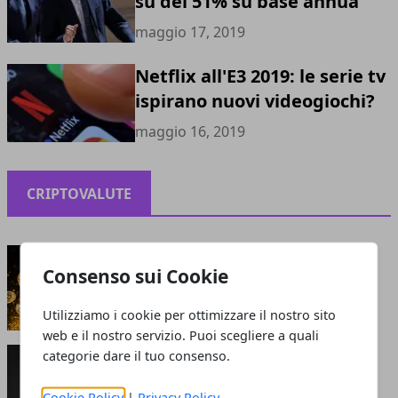
su del 51% su base annua
maggio 17, 2019
Netflix all'E3 2019: le serie tv
ispirano nuovi videogiochi?
maggio 16, 2019
CRIPTOVALUTE
Criptovalute: bolla o opportunità?
Consenso sui Cookie
maggio 13, 2021
Utilizziamo i cookie per ottimizzare il nostro sito
web e il nostro servizio. Puoi scegliere a quali
Perché le criptovalute sono smart: cosa attrae
categorie dare il tuo consenso.
gli investitori?
giugno 05, 2020
Cookie Policy
|
Privacy Policy