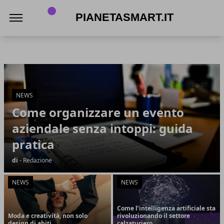
PianetaSmart.it
PianetaSmart.it
Articoli in Evidenza
NEWS
Come organizzare un evento
aziendale senza intoppi: guida
pratica
di
- Redazione
NEWS
NEWS
Come l’intelligenza artificiale sta
Moda e creatività, non solo
rivoluzionando il settore
design di abiti
calzaturiero