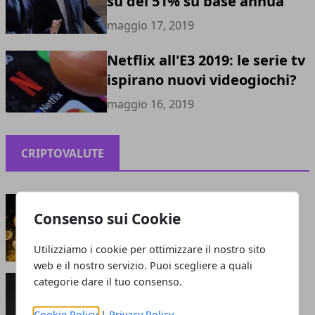
su del 51% su base annua
maggio 17, 2019
Netflix all'E3 2019: le serie tv
ispirano nuovi videogiochi?
maggio 16, 2019
CRIPTOVALUTE
Criptovalute: bolla o opportunità?
Consenso sui Cookie
maggio 13, 2021
Utilizziamo i cookie per ottimizzare il nostro sito
web e il nostro servizio. Puoi scegliere a quali
Perché le criptovalute sono smart: cosa attrae
categorie dare il tuo consenso.
gli investitori?
giugno 05, 2020
Cookie Policy
|
Privacy Policy