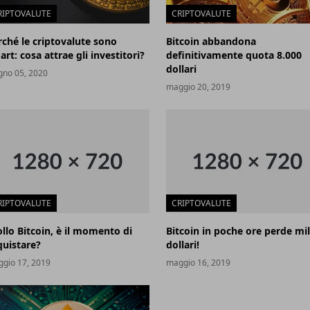
RIPTOVALUTE
CRIPTOVALUTE
rché le criptovalute sono
Bitcoin abbandona
rt: cosa attrae gli investitori?
definitivamente quota 8.000
dollari
gno 05, 2020
maggio 20, 2019
RIPTOVALUTE
CRIPTOVALUTE
ollo Bitcoin, è il momento di
Bitcoin in poche ore perde mil
quistare?
dollari!
gio 17, 2019
maggio 16, 2019