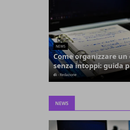
NEWS
Come organizzare un 
senza intoppi: guida p
di
- Redazione
NEWS