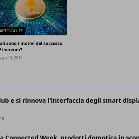
RIPTOVALUTE
ali sono i motivi del successo
 Ethereum?
gio 14, 2019
b e si rinnova l'interfaccia degli smart displ
019
la Connected Week, prodotti domotica in sco