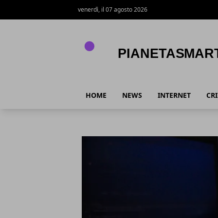
venerdì, il 07 agosto 2026
PianetaSmart.it
HOME
NEWS
INTERNET
CR
PianetaSmart.it
Articoli in Evidenza