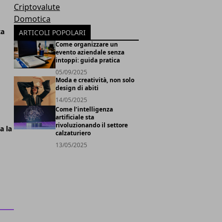
Criptovalute
Domotica
ta
ARTICOLI POPOLARI
Come organizzare un
evento aziendale senza
intoppi: guida pratica
05/09/2025
Moda e creatività, non solo
design di abiti
14/05/2025
Come l’intelligenza
artificiale sta
rivoluzionando il settore
a la
calzaturiero
13/05/2025