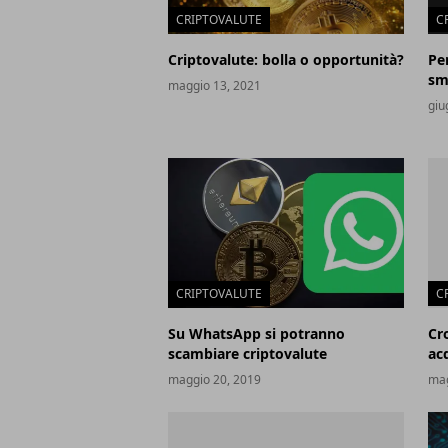
CRIPTOVALUTE
C
Criptovalute: bolla o opportunità?
Pe
sma
maggio 13, 2021
giu
CRIPTOVALUTE
C
Su WhatsApp si potranno
Cr
scambiare criptovalute
ac
maggio 20, 2019
mag