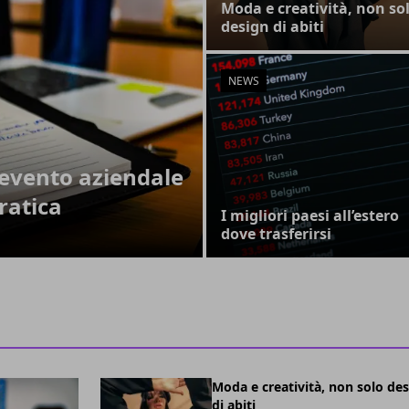
Moda e creatività, non so
design di abiti
NEWS
evento aziendale
ratica
I migliori paesi all’estero
dove trasferirsi
Moda e creatività, non solo de
di abiti