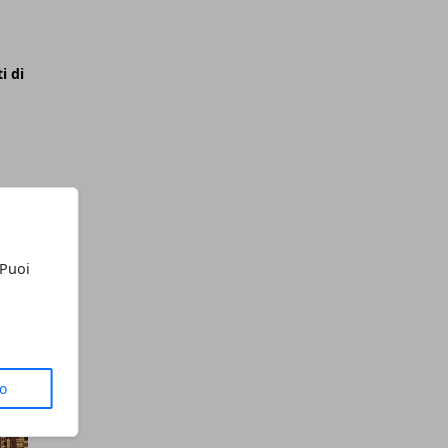
i di
 Puoi
to