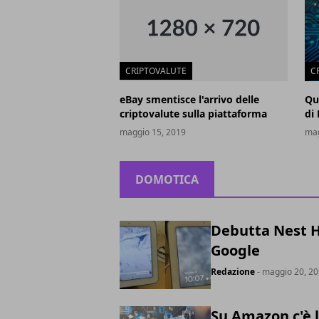
CRIPTOVALUTE
C
eBay smentisce l'arrivo delle
Qu
criptovalute sulla piattaforma
di
maggio 15, 2019
mag
DOMOTICA
Debutta Nest Hu
Google
Redazione
- maggio 20, 2
Su Amazon c'è 