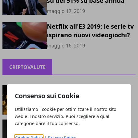
su del 51% su base annua
maggio 17, 2019
Netflix all'E3 2019: le serie tv
ispirano nuovi videogiochi?
maggio 16, 2019
CRIPTOVALUTE
Criptovalute: bolla o opportunità?
Consenso sui Cookie
maggio 13, 2021
Utilizziamo i cookie per ottimizzare il nostro sito
web e il nostro servizio. Puoi scegliere a quali
Perché le criptovalute sono smart: cosa attrae
categorie dare il tuo consenso.
gli investitori?
giugno 05, 2020
Cookie Policy
|
Privacy Policy