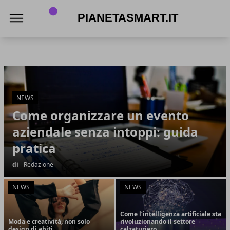
PianetaSmart.it
PianetaSmart.it
Articoli in Evidenza
NEWS
Come organizzare un evento
aziendale senza intoppi: guida
pratica
di
- Redazione
NEWS
NEWS
Come l’intelligenza artificiale sta
Moda e creatività, non solo
rivoluzionando il settore
design di abiti
calzaturiero