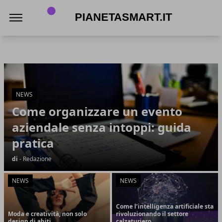
PianetaSmart.it
PianetaSmart.it
Articoli in Evidenza
NEWS
Come organizzare un evento
aziendale senza intoppi: guida
pratica
di
- Redazione
NEWS
NEWS
Come l’intelligenza artificiale sta
Moda e creatività, non solo
rivoluzionando il settore
design di abiti
calzaturiero