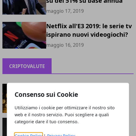
su del 51% su base annua
maggio 17, 2019
Netflix all'E3 2019: le serie tv
ispirano nuovi videogiochi?
maggio 16, 2019
CRIPTOVALUTE
Criptovalute: bolla o opportunità?
Consenso sui Cookie
maggio 13, 2021
Utilizziamo i cookie per ottimizzare il nostro sito
web e il nostro servizio. Puoi scegliere a quali
Perché le criptovalute sono smart: cosa attrae
categorie dare il tuo consenso.
gli investitori?
giugno 05, 2020
Cookie Policy
|
Privacy Policy